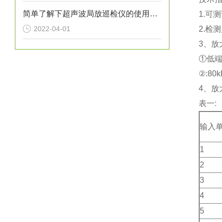
简单了解下超声波局放巡检仪的使用规范
1.可测
2022-04-01
2.检
3、放
①低端:
②:80
4、放
表一:
输入
1
2
3
4
5