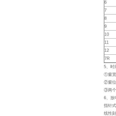
6
7
8
9
10
11
12
7R
5、时
①窗宽:
②窗位
③两
6、放
指针式
线性刻度