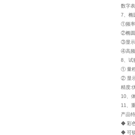
数字表
7、椭
①频率5
②椭圆
③显示
④高频
8、试
① 量程
② 显
精度:
10、体
11、重
产品
◆ 彩
◆ 可