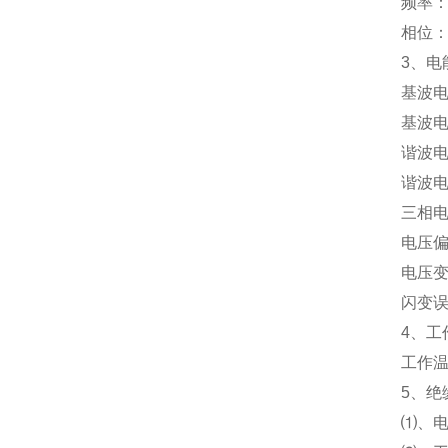
频率：±
相位：±
3、电
基波电
基波电
谐波电
谐波电
三相电
电压偏
电压变
闪变误
4、工
工作温
5、绝
⑴、电