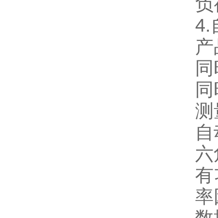
负
4
产
同
同
测
自
六
有
率