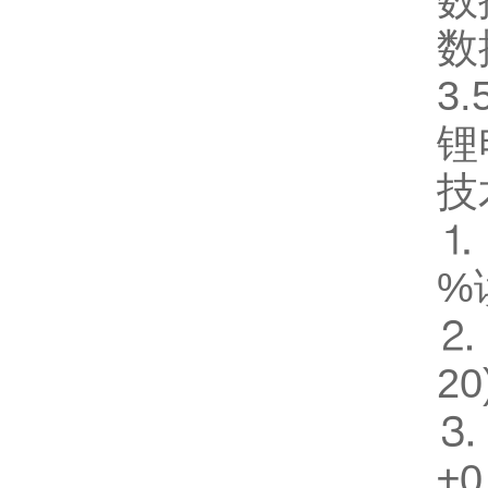
数
数
3
锂
技
⒈
%
⒉
20
⒊
±0