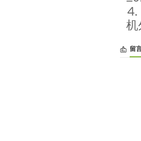
⒋
机
留