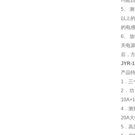
均能
5、 
以上的
的电
6、 
关电源
后，
JYR
产品
1．
2．
10A
4．
20A
5．