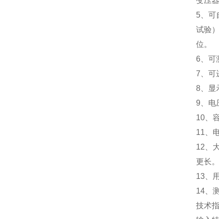
变压
5、
试验
位。
6、
7、可
8、显
9、电
10、容
11、
12
更长
13、
14、
技术