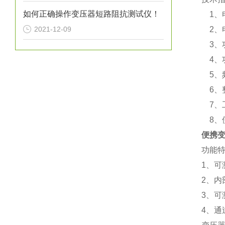
如何正确操作变压器短路阻抗测试仪！
1、电
2021-12-09
2、电
3、功
4、功
5、频
6、整
7、工
8、
便携
功能
1、
2、
3、
4、通