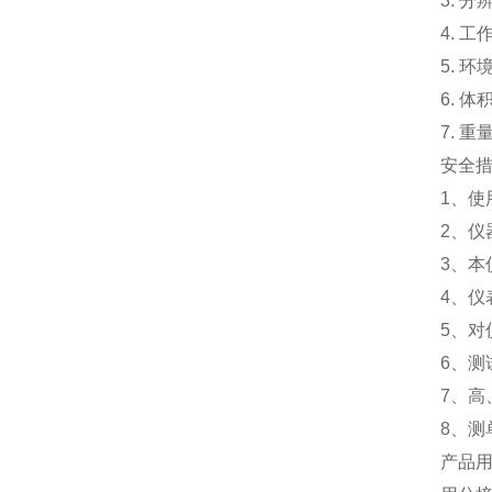
3. 分
4. 工
5. 环
6. 体
7. 重
安全
1、使
2、
3、
4、仪
5、
6、测
7、高
8、
产品