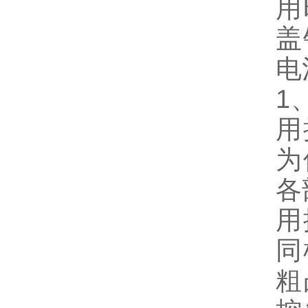
用
盖
电
1
用
为
各
用
同
粗