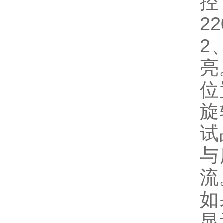
控
2
2
亮
位
旋
试
与
流
如
显