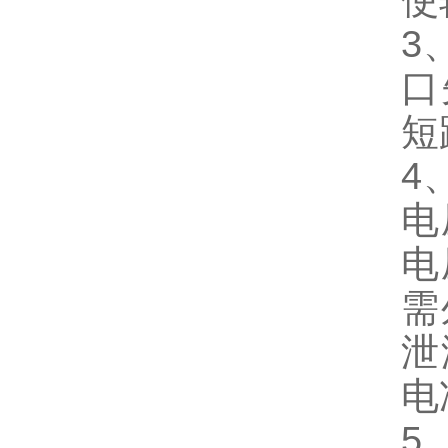
使
3
口
短
4
电
电
需
泄
电
5