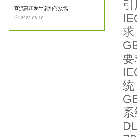
引
直流高压发生器如何接线
I
2022-06-10
求
G
要
I
统
G
系
D