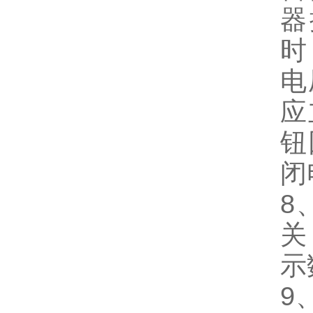
器
时
电
应
钮
闭
8
关
示
9