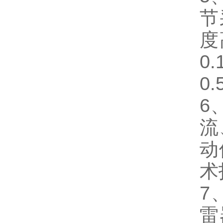
节
度
0
0
6
流
动
术
7
雷