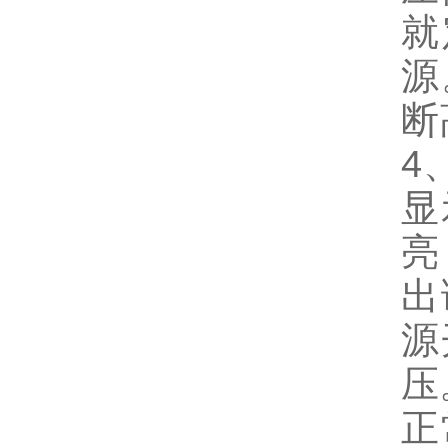
就
源
断
4
显
亮
出
源
压
正