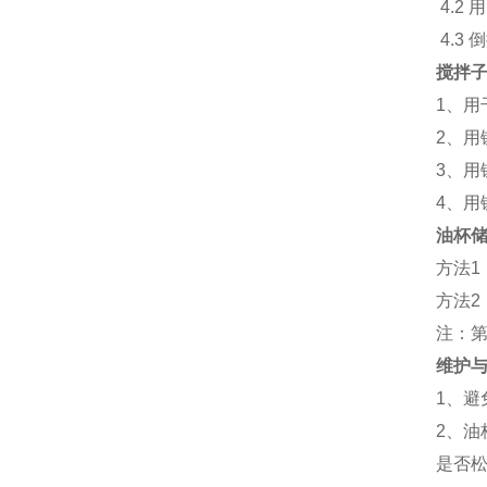
4.2
4.3
搅拌
1、
2、
3、用
4、用
油杯
方法
方法
注：
维护
1、避
2、
是否