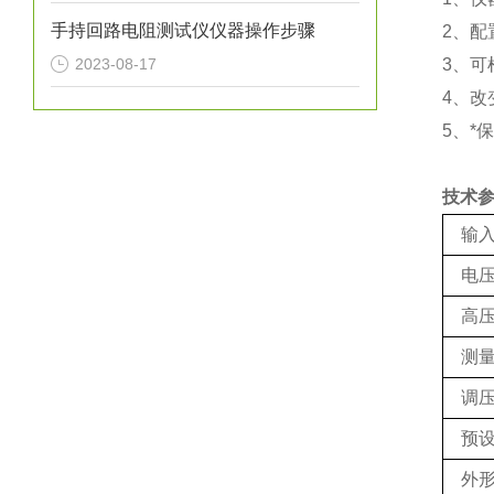
手持回路电阻测试仪仪器操作步骤
2、配
2023-08-17
3、
4、
5、*
技术
输
电
高
测
调
预
外