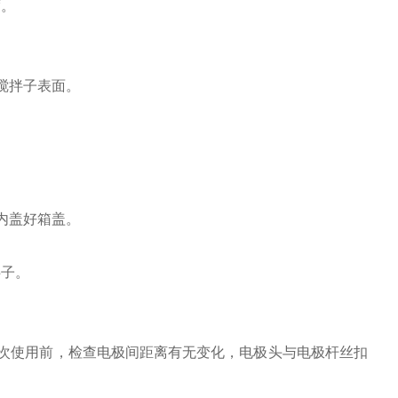
度。
搅拌子表面。
内盖好箱盖。
拌子。
次使用前，检查电极间距离有无变化，电极头与电极杆丝扣