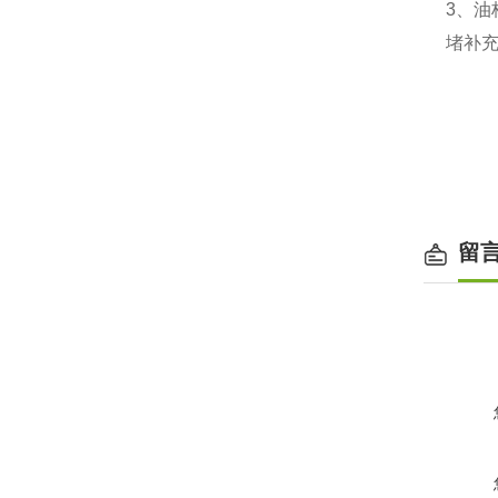
3、
堵补充
留