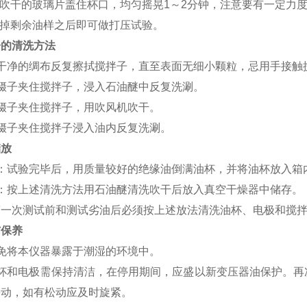
 用吹干的玻璃片盖住杯口，均匀摇晃1～2分钟，注意要有一定力
 倒掉剩余油样之后即可做打压试验。
子的清洗方法
用干净的绸布反复擦拭搅拌子，直至表面无细小颗粒，忌用手接触
用镊子夹住搅拌子，浸入石油醚中反复洗涮。
镊子夹住搅拌子，用吹风机吹干。
镊子夹住搅拌子浸入油内反复洗涮。
储放
1：试验完毕后，用质量较好的绝缘油倒满油杯，并将油杯放入箱
2：按上述清洗方法用石油醚清洗吹干后放入真空干燥器中储存。
第一次测试前和测试劣油后必须按上述放法清洗油杯、电极和搅
与保养
免将本仪器暴露于潮湿的环境中。
油杯和电极需保持清洁，在停用期间，应盛以新变压器油保护。再
松动，如有松动应及时旋紧。