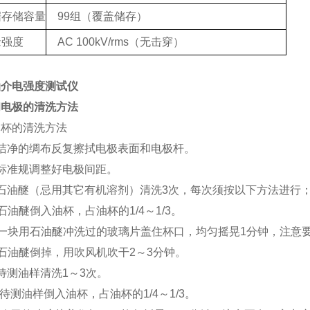
据存储容量
99组（覆盖储存）
缘强度
AC 100kV/rms（无击穿）
油介电强度测试仪
和电极的清洗方法
油杯的清洗方法
洁净的绸布反复擦拭电极表面和电极杆。
标准规调整好电极间距。
石油醚（忌用其它有机溶剂）清洗3次，每次须按以下方法进行
 将石油醚倒入油杯，占油杯的1/4～1/3。
 把一块用石油醚冲洗过的玻璃片盖住杯口，均匀摇晃1分钟，注意
 将石油醚倒掉，用吹风机吹干2～3分钟。
待测油样清洗1～3次。
 将待测油样倒入油杯，占油杯的1/4～1/3。