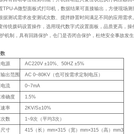
置TPU-A微型面板式打印机，数据结果可直接输出，方便现场测
可根据测试需求改变测试次数、搅拌静置时间满足不同的应用需求
改变传统拨码设置操作，选用现代数字式设置面板，品质更高，操
保护机制，具有回路保护，仓门是否闭合保护，杜绝安全事故发
参数
入电源
AC220V ±10%、50HZ ±5%
压输出范围
AC 0~80KV（也可按需求定制电压）
压电流
0~7mA
量准确度
1.5%
压速率
2KV/S±10%
设次数
1~9次（平均3次）
形尺寸
415（长）mm×315（宽）mm×315（高）mm
3