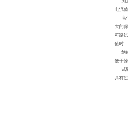
测量
电流
高低
大的
每路
值时
绝缘
便于
试验
具有