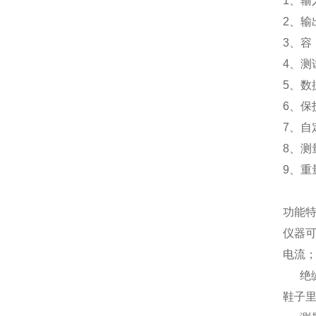
1、输
2、输出
3、容
4、测
5、
6、
7、自
8、测
9、重
功能
仪器
电流
绝缘
鞋子