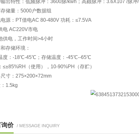
冲输出特性：低频脉冲：3600脉/kwh；高颇脉冲：3.6X107 /脉冲/
数据存储量：5000户数据组
电电源：PT借电AC 80-480V 功耗：≤7.5VA
电 AC220V市电
供电，工作时间>4小时
使用和存储环境：
度：-18℃-45℃；存储温度：-45℃--65℃
≤±85%RH（使用），10-90%PH（存贮）
形尺寸：275×200×72mm
量：1.5kg
言询价
/ MESSAGE INQUIRY