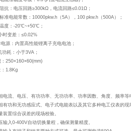
入阻抗：电压回路≥300kΩ，电流回路≤0.01Ω；
标准电能常数：10000pkw.h（5A），100 pkw.h（500A）；
温度：-20℃~+50℃；
4小时变差：≤0.02%
作电源：内置高性能锂离子充电电池；
整机功耗：小于3VA；
：250×160×60(mm)
：1.8Kg
三相电流、电压、有功功率、无功功率、功率因数、角度、频率等
三相有功和无功感应式、电子式电能表以及其它多种电工仪表的现
量装置综合误差的现场校验。
压输入0-400V自动切换量程，确保测量精度。