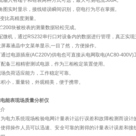
流输入有端子和钳表两种方式可选，最大可测电流500A。
六角图实时显示，接线错误瞬间识别，窃电行为尽在掌握。
T变比高精度测量。
贮200块被校表的测量数据轻松完成。
配微机，通过RS232串行口对设备内的数据进行管理，真正实
大屏幕液晶中文菜单显示,一目了然，方便操作。
可通过电源插座(AC220V)供电也可直接从电网取电(AC80-40
可配备三相精密测试电源，作为三相检定装置使用。
现场负荷适应能力，工作稳定可靠。
体积小，重量轻，外观精美，便于携带。
式电能表现场质量分析仪
简介
门为电力系统现场检验电网计量表计运行误差和故障检测而设计
，使得操作人员可以迅速、安全可靠的测得的计量表计误差和接