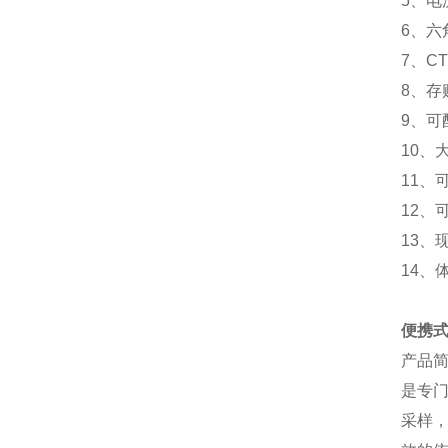
5、电
6、
7、C
8、存
9、可
10、
11、
12、
13、
14、
便携
产品
是专
采样