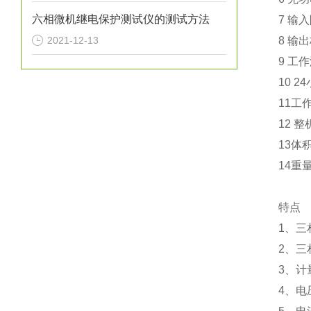
六相微机继电保护测试仪的测试方法
7 输
2021-12-13
8 输出
9 工作
10 2
11工
12 
13体积
14重量
特点
1、
2、
3、计
4、电