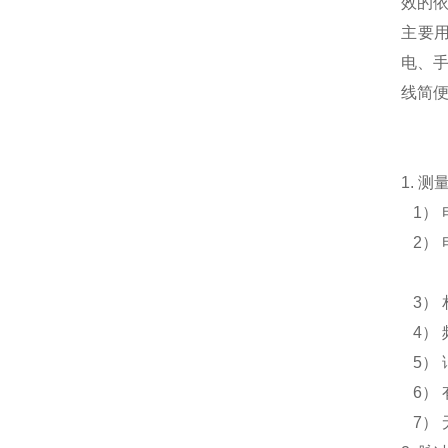
效的
主要
电、
线简
1. 
1） 电
2） 电
钳表接
3） 相
4） 频
5） 
6） 
7） 