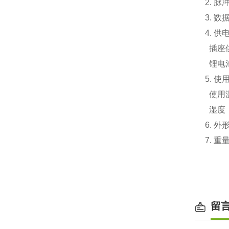
2. 脉
3. 
4. 供
插座供
锂电池
5. 
使用温
湿度：
6. 外
7. 重
留