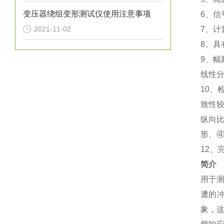
变压器绕组变形测试仪使用注意事项
6、信
2021-11-02
7、计
8、具
9、
线性
10、
致性
纵向比
形、④
12、
简介
用于
遭的
象，这