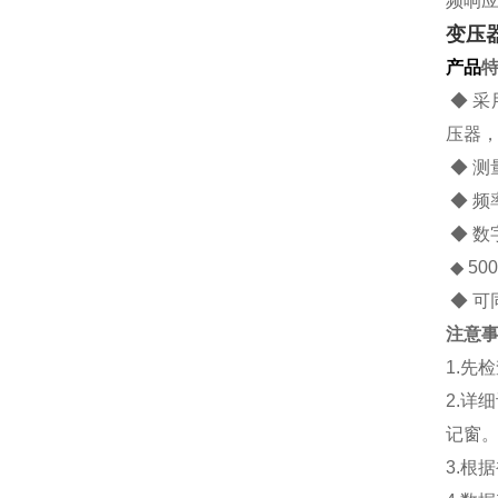
频响
变压
产品
◆ 
压器
◆ 测
◆ 频
◆ 数
◆ 5
◆ 可
注意
1.先
2.
记窗
3.根