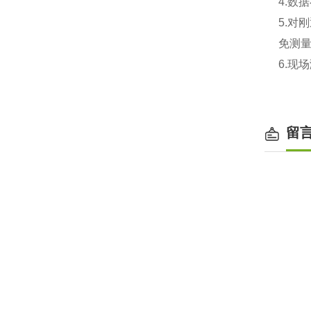
4.数
5.
免测
6.现
留