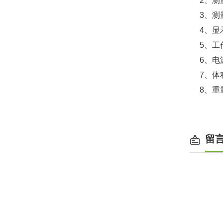
2、测
3、测
4、显
5、工
6、电
7、体积
8、重
留