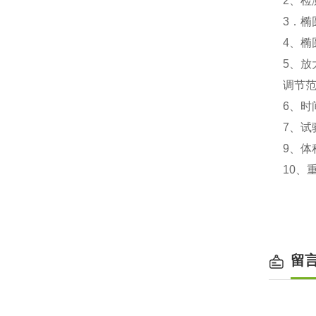
2、检测
3．椭
4、椭
5、放
调节范
6、时
7、试
9、体积
10、
留