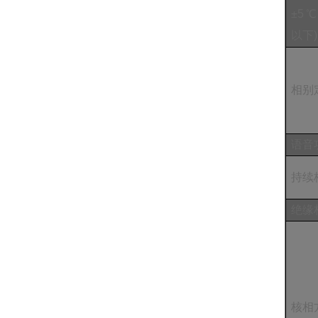
±
5
℃
以下
)
相别
语音
持续
绝缘
核相