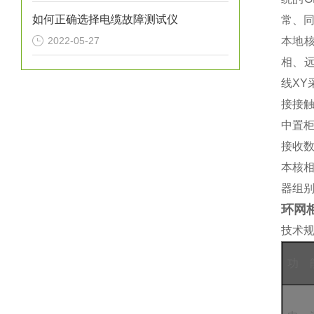
如何正确选择电缆故障测试仪
常、同
2022-05-27
本地
相、
线
XY
接接
中置
接收
本核
器组
环网
技术
功