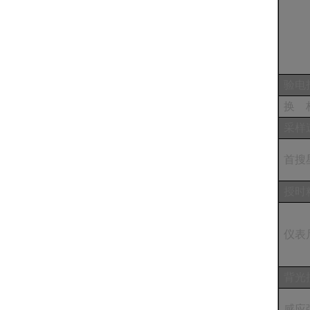
验电
换
采样
首搜
授时
仪表
背光
感应