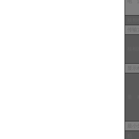
电
核相
传输
核相
显示
量
最小
精