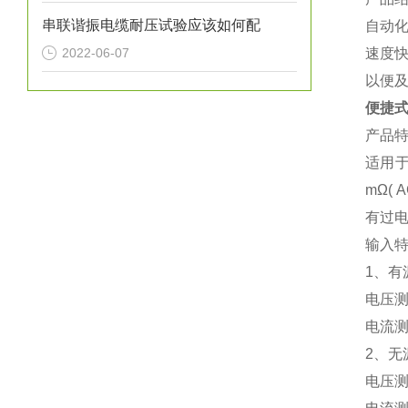
串联谐振电缆耐压试验应该如何配
自动
2022-06-07
速度
以便
便捷
产品
适用
m
Ω
( 
有过
输入
1
、有
电压
电流
2
、无
电压