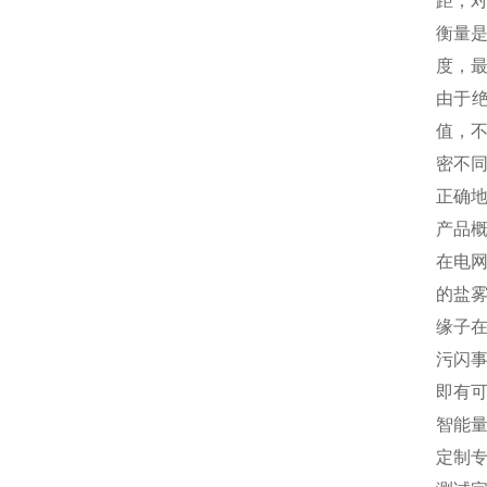
距；
衡量
度，
由于
值，
密不
正确
产品
在电
的盐
缘子
污闪
即有
智能
定制