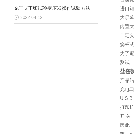
充气式工频试验变压器操作试验方法
进口
2022-04-12
大屏
内置
自定
烧杯
为了
测试
盐密
产品
充电
U
S
B
打印机
开
关
因此