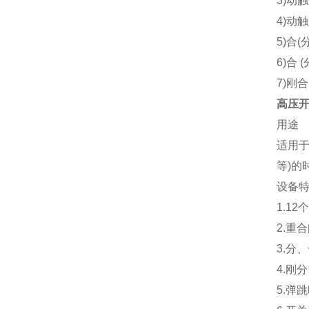
3)
动触
4)
动触
5)
合
(
6)
合
(
7)
刚合
高压
用途
适用
等
)
的
设备
1.12
个
2.
重合
3.
分、
4.
刚分
5.
弹跳