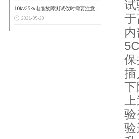
试
10kv35kv电缆故障测试仪时需要注意的问题
于
2021-05-20
内
5
保
插
下
上
验
验