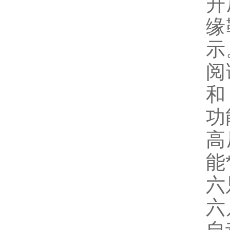
升
缘
示
阅
和
功
高
能
六
六