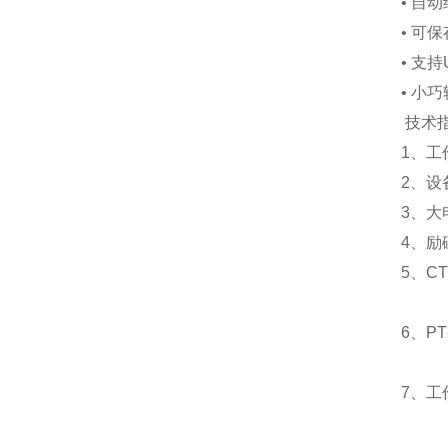
•
自动
•
可保
•
支持
•
小巧
技术
1
、工
2
、设
3
、大
4
、励
5
、
CT
6
、
PT
7
、工