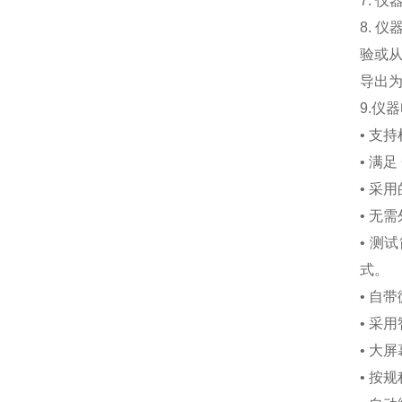
7.
仪
8.
仪
验或
导出
9.
仪器
•
支持
•
满足
•
采用
•
无需
•
测试
式。
•
自带
•
采用
•
大屏
•
按规