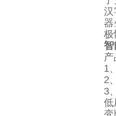
了
汉
器
极
智
产
1
2
3
低
变