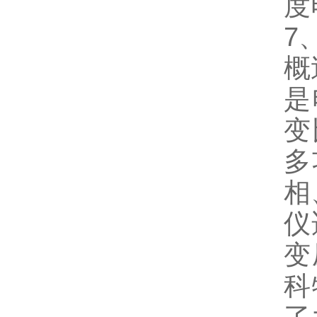
度
7
概
是
变
多
相
仪
变
科