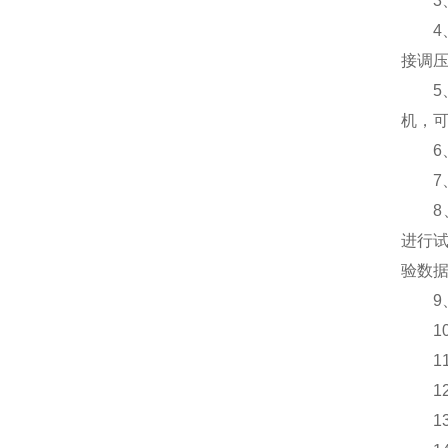
3、
4、可
接调压
5、
机，
6、
7、
8、
进行
验数据
9、仪
10、
11、满
12、
13