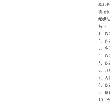
验和
机控
绝缘
特点
1
、仪
2
、仪
3
、多
4
、仪
5
、仪
6
、升
7
、内
8
、仪
9
、操
10
、