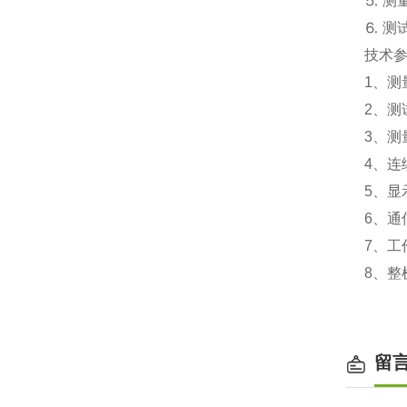
⒌
测
⒍
测
技术
1
、测
2
、测
3
、测
4
、连
5
、显
6
、通
7
、工
8
、整
留