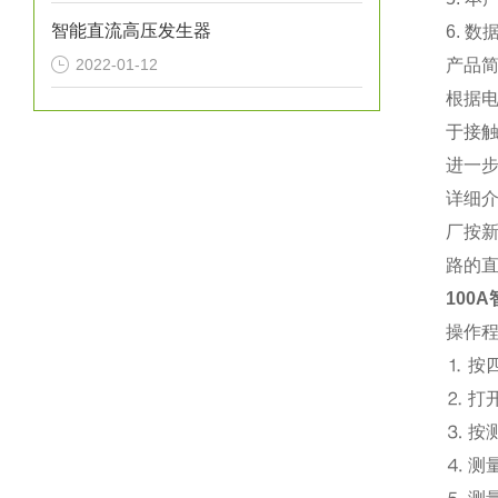
智能直流高压发生器
6.
数
2022-01-12
产品
根据
于接
进一
详细
厂按
路的
100
操作
⒈
按
⒉
打
⒊
按
⒋
测