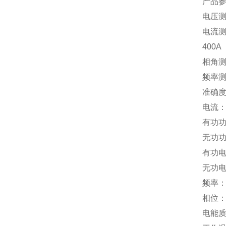
产品
电压测
电流
400A
相角
频率
准确
电流：
有功功
无功功
有功电
无功电
频率：
相位：
电能