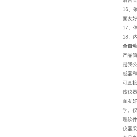
后台
16
面友
17、
18、
全自
产品
是我
感器
可直
该仪
面友
学。
理软
仪器