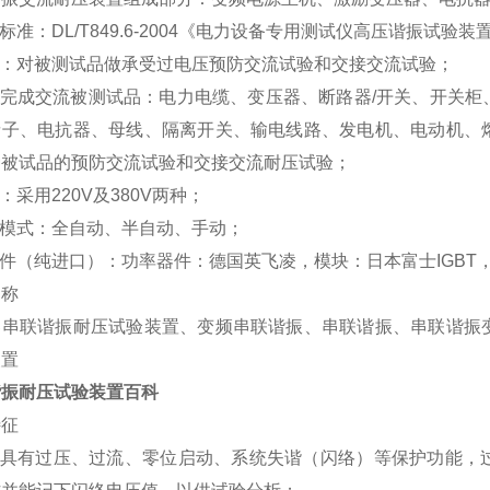
标准：
DL/T849.6-2004
《电力设备专用测试仪高压谐振试验装
：对被测试品做承受过电压预防交流试验和交接交流试验；
完成交流被测试品：电力电缆、变压器、断路器
/
开关、开关柜
缘子、电抗器、母线、隔离开关、输电线路、发电机、电动机、
种被试品的预防交流试验和交接交流耐压试验；
：采用
220V
及
380V
两种；
模式：全自动、半自动、手动；
件（纯进口）：功率器件：德国英飞凌，模块：日本富士
IGBT
别称
器串联谐振耐压试验装置、变频串联谐振、串联谐振、串联谐振
装置
谐振耐压试验装置百科
特征
具有过压、过流、零位启动、系统失谐（闪络）等保护功能，