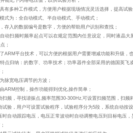
作并能记下闪络电压值，以供试验分析；
具有多种工作模式，方便用户根据现场情况灵活选择，提高试验
模式为：全自动模式、半自动模式、手动模式；
，存入的数据编号是数字，方便的帮助用户识别和查找；
自动扫频时频率起点可以在规定范围内任意设定，同时液晶大
振点；
了
ARM
平台技术，可以方便的根据用户需要增减功能和升级，
特点归纳：的数字、功率技术；功率器件全部采用的德国英飞
等；
为脉宽电压调节的方波；
由
ARM
控制，操作功能得到优化
,
操作简单；
动扫频，寻找谐振点
.
频率范围
30-300Hz,
可设置扫频范围，扫频
动试验，用户可设置试验程序，试验程序分为
5
段，系统自动按
压时自动跟踪电压，电压正常波动时自动调整电压到目标电压，
作；