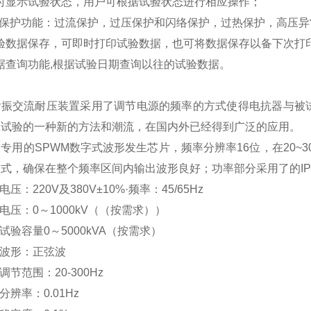
时显示试验状态，用户可根据试验状态进行相应操作；
的保护功能：过流保护，过压保护和闪络保护，过热保护，高压异
验数据保存，可即时打印试验数据，也可将数据保存以备下次打
据查询功能
,
根据试验日期查询以往的试验数据。
谐振交流耐压装置采用了调节电源的频率的方式使得电抗器与被
压试验的一种新的方法和潮流，在国内外已经得到广泛的应用。
了专用的
SPWM
数字式波形发生芯片，频率分辨率
16
位，在
20~3
方式，确保在整个频率区间内输出波形良好；功率部分采用了的
I
电压：
220V
及
380V±10%·
频率：
45/65Hz
电压：
0
～
1000kV
（（按需求））
试验容量
0
～
5000kVA
（按需求）
波形：正弦波
调节范围：
20-300Hz
分辨率：
0.01Hz