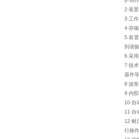
护动
2·
装置
3·
工作
4·
存储
5·
装置
到谐
6·
采用
7·
技术
器件
8·
波形
9·
内部
10·
自
11·
自
12·
耐
行操