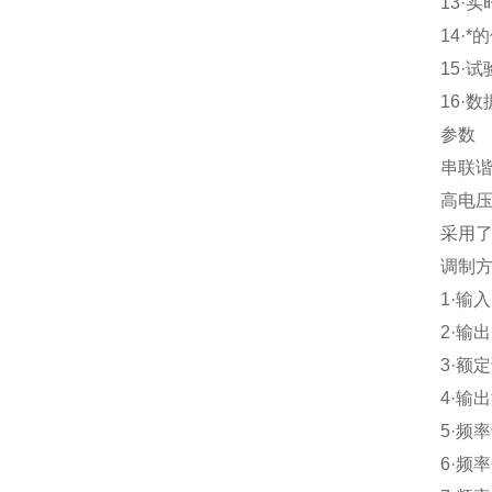
13·
实
14·
*
15·
试
16·
数
参数
串联
高电
采用
调制
1·
输入
2·
输出
3·
额定
4·
输出
5·
频率
6·
频率