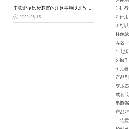
串联谐振试验装置的注意事项以及故障排除
1·
执行
2022-06-15
2·
作用
3·
可以
柱绝
等各
4·
电源
5·
操作
6·
元器
产品
变压
成套
串联
产品
1·
装置