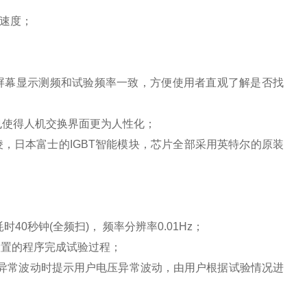
速度；
屏幕显示测频和试验频率一致，方便使用者直观了解是否找
也使得人机交换界面更为人性化；
凌，日本富士的
IGBT
智能模块，芯片全部采用英特尔的原装
耗时
40
秒钟
(
全频扫
)
， 频率分辨率
0.01Hz
；
设置的程序完成试验过程；
异常波动时提示用户电压异常波动，由用户根据试验情况进