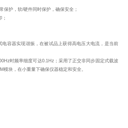
常保护，软
/
硬件同时保护，确保安全；
印；
试电容器实现谐振，在被试品上获得高电压大电流，是当前
00Hz
时频率细度可达
0.1Hz
；采用了正交非同步固定式载波
PM
模块，在小重量下确保仪器稳定和安全。