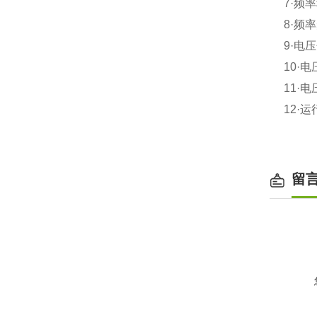
7·
频率
8·
频率
9·
电压
10·
电
11·
电
12·
运
留