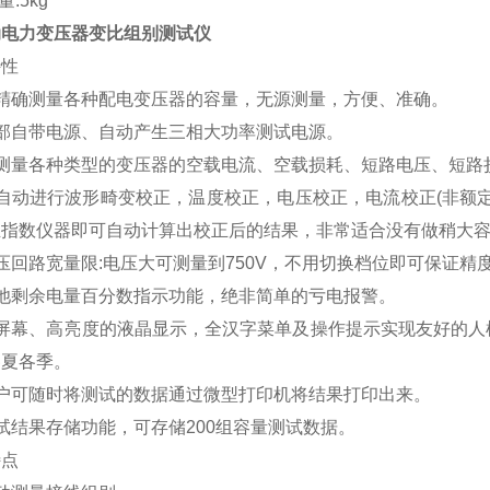
量:5kg
动电力变压器变比组别测试仪
特性
可精确测量各种配电变压器的容量，无源测量，方便、准确。
内部自带电源、自动产生三相大功率测试电源。
可测量各种类型的变压器的空载电流、空载损耗、短路电压、短路
可自动进行波形畸变校正，温度校正，电压校正，电流校正(非额
正指数仪器即可自动计算出校正后的结果，非常适合没有做稍大
压回路宽量限:电压大可测量到750V，不用切换档位即可保证
电池剩余电量百分数指示功能，绝非简单的亏电报警。
大屏幕、高亮度的液晶显示，全汉字菜单及操作提示实现友好的人
冬夏各季。
用户可随时将测试的数据通过微型打印机将结果打印出来。
试结果存储功能，可存储200组容量测试数据。
特点