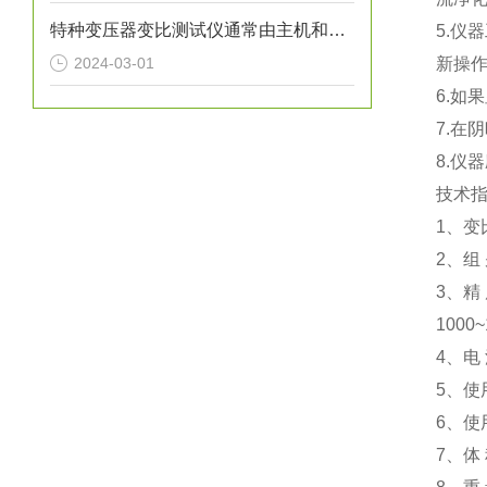
特种变压器变比测试仪通常由主机和相应的测试接线组成
5.
2024-03-01
新操
6.如
7.在
8.仪
技术
1、变比
2、组 
3、精 度
1000~
4、电 
5、使
6、使
7、体 