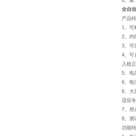
8、重 
全自
产品
1、
2、
3、
4、
入校
5、电
6、
6、
适应
7、
8、测
功能