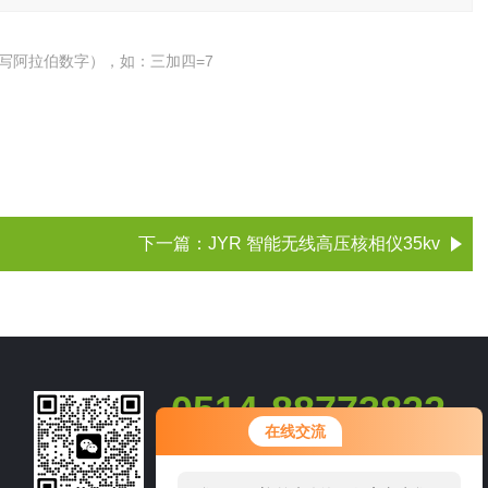
写阿拉伯数字），如：三加四=7
下一篇：
JYR 智能无线高压核相仪35kv
0514-88773822
您好！欢迎前来咨询，很高兴为您
在线交流
服务，请问您要咨询什么问题呢？
邮箱：guanfengdianli@126.com
地址：柳堡工业园区