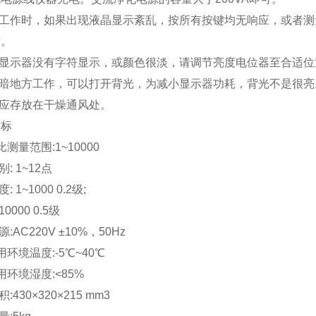
仪器工作时，如果出现液晶显示紊乱，按所有按键均无响应，或者
作。
果显示器没有字符显示，或颜色很淡，请调节亮度电位器至合适位
阴暗地方工作，可以打开背光，为减小显示器功耗，背光不是很亮
器应存放在干燥通风处。
指标
测量范围:1~10000
别: 1~12点
: 1~1000 0.2级;
10000 0.5级
源:AC220V ±10%，50Hz
用环境温度:-5℃~40℃
用环境湿度:<85%
积:430×320×215 mm3