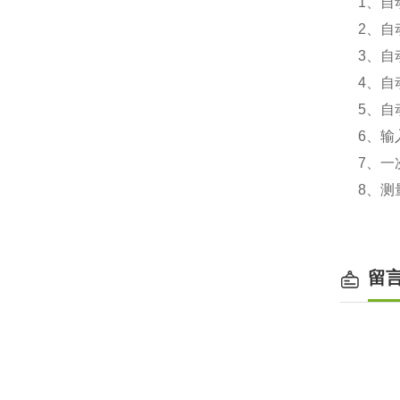
1、自
2、
3、自
4、自
5、自
6、输
7、一
8、测
留