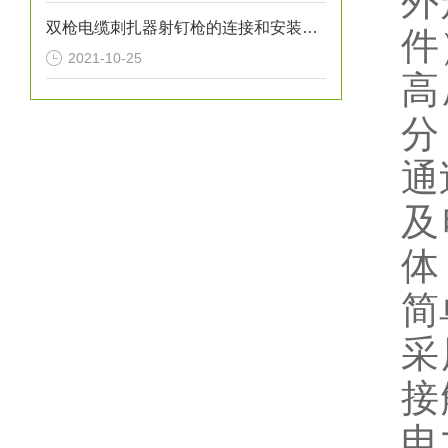
外
双枪电缆刺扎器射钉枪的连接和安装办法
件
2021-10-25
高
分
通
及
体
简
采
接
电