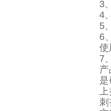
3
4
5
6
使
7
产
是
上
刺