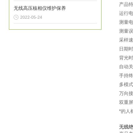
产品
无线高压核相仪维护保养
运行
2022-05-24
测量
测量误
采样
日期
背光
自动
手持终
多模
万向
双重
*
的人
无线