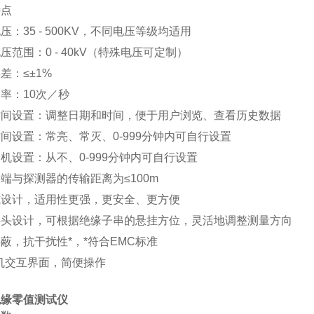
特点
电压：
35 - 500KV
，不同电压等级均适用
电压范围：
0 - 40kV
（特殊电压可定制）
差：≤±
1%
速率：
10
次／秒
时间设置：调整日期和时间，便于用户浏览、查看历史数据
时间设置：常亮、常灭、
0-999
分钟内可自行设置
关机设置：从不、
0-999
分钟内可自行设置
端与探测器的传输距离为≤
100m
式设计，适用性更强，更安全、更方便
接头设计，可根据绝缘子串的悬挂方位，灵活地调整测量方向
屏蔽，抗干扰性
*
，
*
符合
EMC
标准
机交互界面，简便操作
绝缘零值测试仪