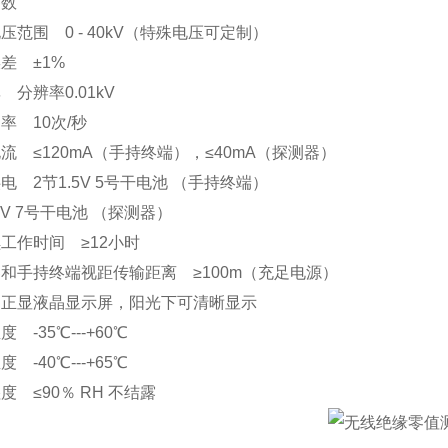
参数
电压范围
0 - 40kV
（特殊电压可定制）
误差
±
1%
率
分辨率
0.01kV
速率
10
次
/
秒
电流
≤
120mA
（手持终端），≤
40mA
（探测器）
供电
2
节
1.5V 5
号干电池 （手持终端）
5V 7
号干电池 （探测器）
续工作时间
≥
12
小时
器和手持终端视距传输距离
≥
100m
（充足电源）
正显液晶显示屏，阳光下可清晰显示
温度
-35
℃
---+60
℃
温度
-40
℃
---+65
℃
湿度
≤
90
％
RH
不结露