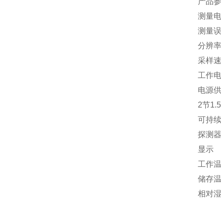
产品
测量
测量
分辨
采样
工作
电源
2
节
1.
可持
探测
显示
工作
储存
相对