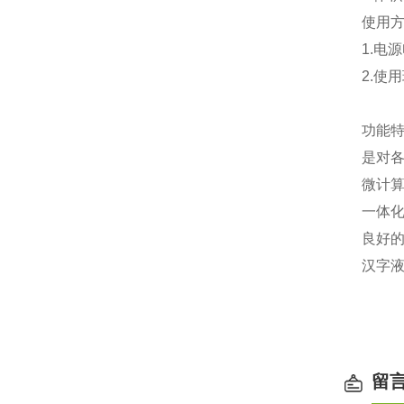
使用
1.
电源
2.
使用
功能
是对
微计
一体
良好
汉字
留