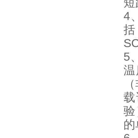
短
4
括
S
5
温
（
载
验
的