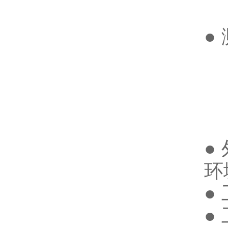
●
电
±
功
±
●
环
●
●