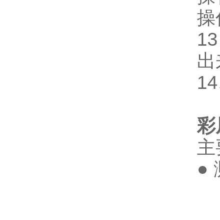
操
1
出
1
彩
主
●