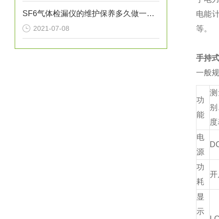
SF6气体检漏仪的维护保养多久做一次？
电能
2021-07-08
等。
手持
一般
测
功
别
能
度
电
D
源
功
开
耗
显
示
L