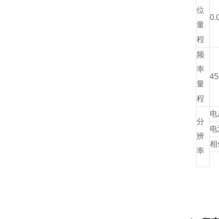
位
0.
量
程
频
率
45
量
程
电
分
电
辨
相
率