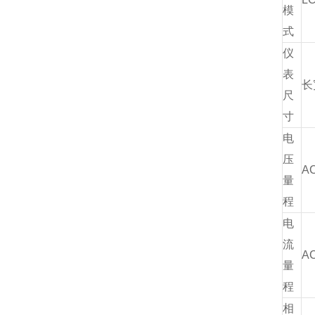
模
式
仪
表
长
尺
寸
电
压
AC
量
程
电
流
AC
量
程
相