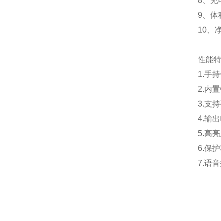
8、充电
9、体积
10、净
性能
1.手
2.内
3.支
4.输
5.高
6.保
7.语