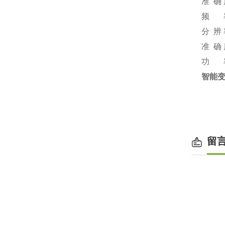
准 确 
频 率
分 辨 
准 确 度
功 率
智能
留