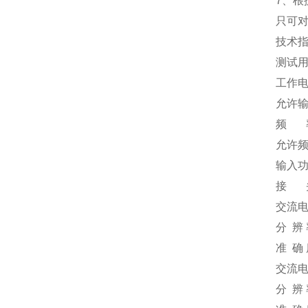
7、
只可
技术
测试用
工作电源
允许输入
频 率 
允许频率
输入功
接 头
交流电
分 辨 
准 确 
交流电
分 辨 