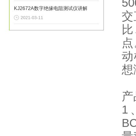
5
KJ2672A数字绝缘电阻测试仪讲解
交
2021-03-11
比
点
动
想
产
1
B