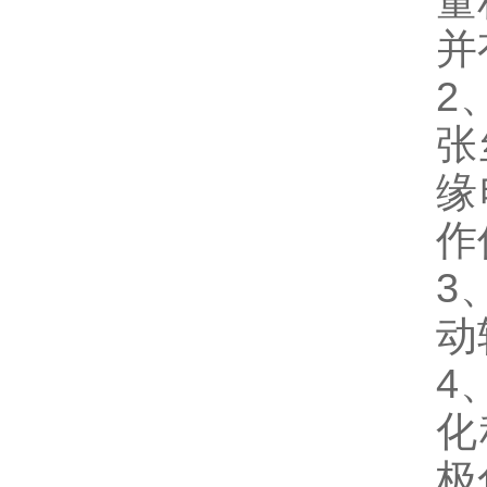
量
并
2
张
缘
作
3
动
4
化
极