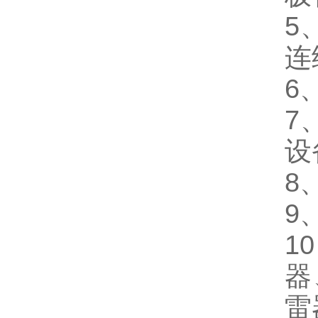
5
连
6
7
设
8
9
1
器
雷