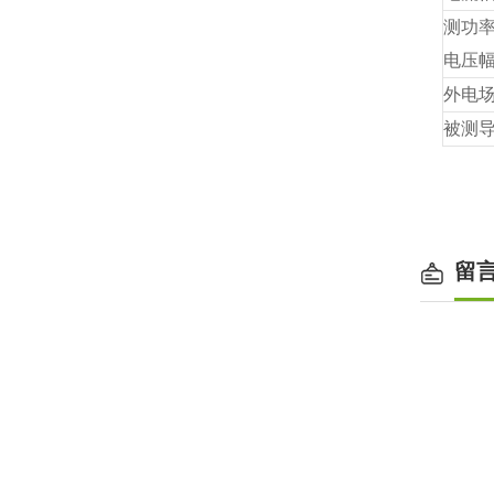
测功
电压
外电
被测
留