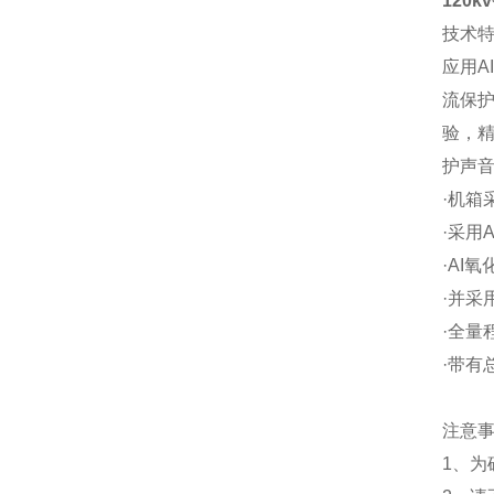
120
技术
应用A
流保护
验，精
护声
·机箱
·
采用
·
AI
氧
·并采
·全量
·带有
注意
1、