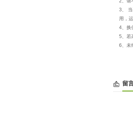
2、
3、
用，
4、换
5、若
6、
留