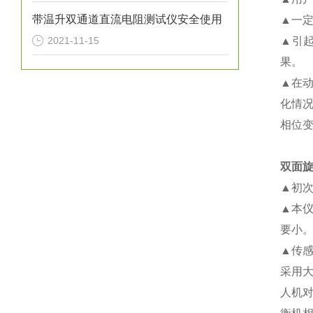
带温升双通道直流电阻测试仪安全使用
▲一
2021-11-15
▲引
果。
▲在
化情
相位
双面
▲初
▲本
要小
▲传
采用
人机