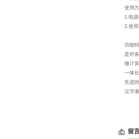
使用
1.
电源
2.
使用
功能
是对
微计
一体
先进
汉字
留