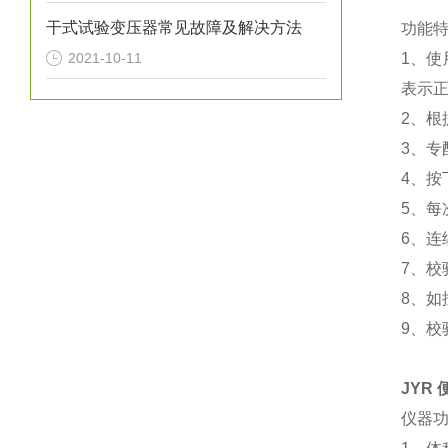
干式试验变压器常见故障及解决方法
功能
2021-10-11
1
、使
表示
2
、根
3
、专
4
、按
5
、每
6
、连
7
、校
8
、如
9
、校
JYR
仪器