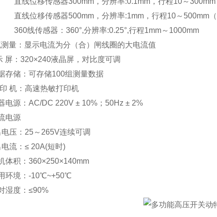
直线位移传感器
300mm
，分辨率
:0.1mm
，行程
10
～
300mm
直线位移传感器
500mm
，分辨率
:1mm
，行程
10
～
500mm
（
60
线传感器：
360
°
,
分辨率
:0.25
°
,
行程
1mm
～
1000mm
流测量：显示电流为分（合）闸线圈的大电流值
示
屏：
320
×
240
液晶屏，对比度可调
据存储：可存储
100
组测量数据
印
机：高速热敏打印机
器电源：
AC/DC 220V
±
10%
；
50Hz
±
2%
流电源
出电压：
25
～
265V
连续可调
出电流：≤
20A(
短时
)
机体积：
360
×
250
×
140mm
用环境：
-10
℃
~+50
℃
对湿度：≤
90%