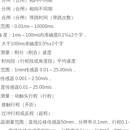
分闸（合闸）相内不同期
分闸（合闸）相间不同期
合闸（分闸）弹跳时间（弹跳次数）
试范围：
0.01ms
～
10000ms
确
度：
1ms
～
100ms
内准确度
0.1%
±
2
个字，
大于
100ms
准确度
0.5%
±
2
个字
度测量：刚分（刚合）速度
时间段（行程段或角度段）平均速度
速范围：
1mm
传感器
0.01
～
25.00m/s
，
m
传感器
0.001
～
2.50m/s
，
角度传感器
0.01
～
25.00m/s
程测量：动触头行程（行程）
接触行程（开距）
过冲行程或反程（超程）
感器测量范围：直线位移传感器
50mm
，分辨率
:0.1mm
，行程
0.1