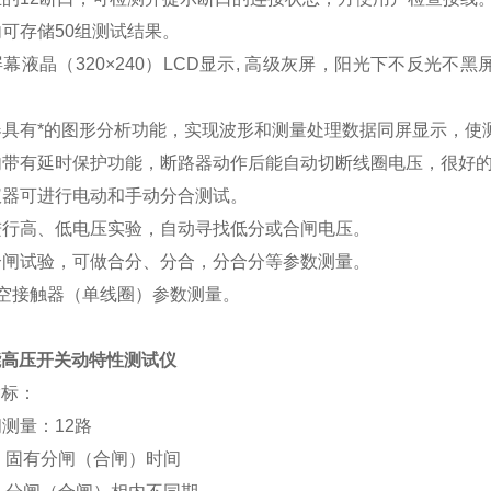
内可存储
50
组测试结果。
屏幕液晶（
320
×
240
）
LCD
显示
,
高级灰屏，阳光下不反光不黑
器具有*的图形分析功能，实现波形和测量处理数据同屏显示，使
内带有延时保护功能，断路器动作后能自动切断线圈电压，很好
仪器可进行电动和手动分合测试。
进行高、低电压实验，自动寻找低分或合闸电压。
合闸试验，可做合分、分合，分合分等参数测量。
空接触器（单线圈）参数测量。
能高压开关动特性测试仪
指标：
间测量：
12
路
固有分闸（合闸）时间