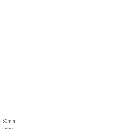
～
50mm