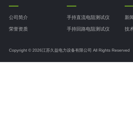
公司简介
手持直流电阻测试仪
新
荣誉资质
手持回路电阻测试仪
技
手持变压器变比测试仪
Copyright © 2026江苏久益电力设备有限公司 All Rights Reserv
手持局部放电检测仪
变频串联谐振
超声波局放巡检仪
直流高压发生器
远程无线核相仪
双枪电缆刺扎器
断路器开关动特性测试仪