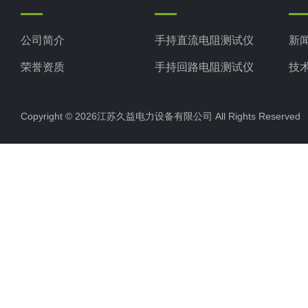
公司简介
手持直流电阻测试仪
新
荣誉资质
手持回路电阻测试仪
技
手持变压器变比测试仪
Copyright © 2026江苏久益电力设备有限公司 All Rights Reserv
手持局部放电检测仪
变频串联谐振
超声波局放巡检仪
直流高压发生器
远程无线核相仪
双枪电缆刺扎器
断路器开关动特性测试仪