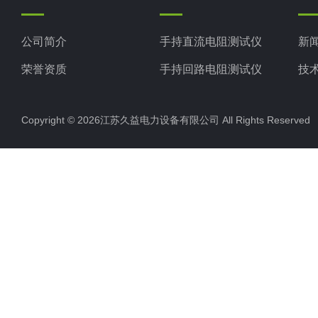
公司简介
手持直流电阻测试仪
新
荣誉资质
手持回路电阻测试仪
技
手持变压器变比测试仪
Copyright © 2026江苏久益电力设备有限公司 All Rights Reserv
手持局部放电检测仪
变频串联谐振
超声波局放巡检仪
直流高压发生器
远程无线核相仪
双枪电缆刺扎器
断路器开关动特性测试仪